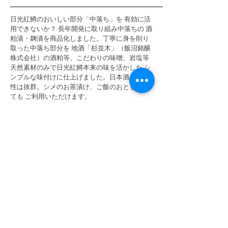
日光紅鱒のおいしい部分「中落ち」を 有効に活
用できないか？ 長年開発に取り組み中落ちの 酒
粕漬・麹漬を商品化しました。丁寧に身を削り
取った中落ち部分を 地酒「杉並木」（飯沼銘醸
株式会社）の酒粕等、こだわりの味噌、岩塩等
天然素材のみで日光紅鱒本来の味を活かした シ
ンプルな味付けに仕上げました。日本酒との相
性は抜群。シメのお茶漬け、ご飯のおともとし
ても ご利用いただけます。