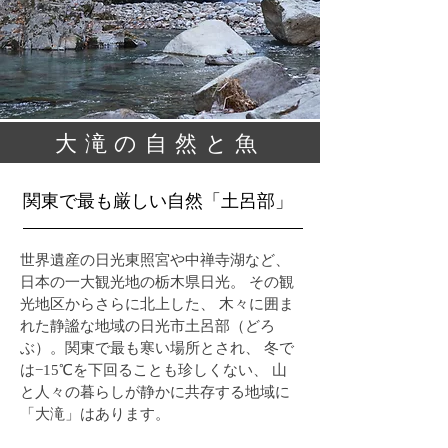
​大滝の自然と魚
関東で最も厳しい自然「土呂部」
世界遺産の日光東照宮や中禅寺湖など、
日本の一大観光地の栃木県日光。 その観
光地区からさらに北上した、 木々に囲ま
れた静謐な地域の日光市土呂部（どろ
ぶ）。関東で最も寒い場所とされ、 冬で
は−15℃を下回ることも珍しくない、 山
と人々の暮らしが静かに共存する地域に
「大滝」はあります。